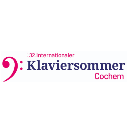
Archiv
November 2025
Juli 2017
[theme-my-login]
2022
In Zusammenarbeit mit